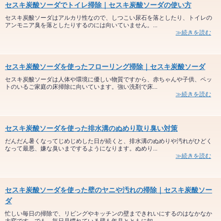
セスキ炭酸ソーダでトイレ掃除｜セスキ炭酸ソーダの使い方
セスキ炭酸ソーダはアルカリ性なので、しつこい尿石を落としたり、トイレの
アンモニア臭を落としたりするのには向いていません。...
≫続きを読む
セスキ炭酸ソーダを使ったフローリング掃除｜セスキ炭酸ソーダ
セスキ炭酸ソーダは人体や環境に優しい物質ですから、赤ちゃんや子供、ペッ
トのいるご家庭の床掃除に向いています。強い洗剤で床...
≫続きを読む
セスキ炭酸ソーダを使った排水溝のぬめり取り臭い対策
だんだん暑くなってじめじめした日が続くと、排水溝のぬめりや汚れがひどく
なって最悪、嫌な臭いまでするようになります。ぬめり...
≫続きを読む
セスキ炭酸ソーダを使った壁のヤニや汚れの掃除｜セスキ炭酸ソー
ダ
忙しい毎日の掃除で、リビングやキッチンの壁まできれいにするのはなかなか
大変です。でも、毎日見慣れている壁も年月とともに知...