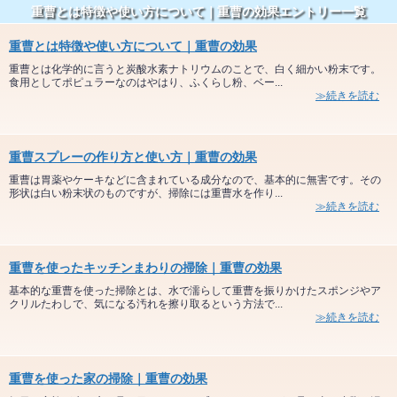
重曹とは特徴や使い方について｜重曹の効果エントリー一覧
重曹とは特徴や使い方について｜重曹の効果
重曹とは化学的に言うと炭酸水素ナトリウムのことで、白く細かい粉末です。
食用としてポピュラーなのはやはり、ふくらし粉、ベー...
≫続きを読む
重曹スプレーの作り方と使い方｜重曹の効果
重曹は胃薬やケーキなどに含まれている成分なので、基本的に無害です。その
形状は白い粉末状のものですが、掃除には重曹水を作り...
≫続きを読む
重曹を使ったキッチンまわりの掃除｜重曹の効果
基本的な重曹を使った掃除とは、水で濡らして重曹を振りかけたスポンジやア
クリルたわしで、気になる汚れを擦り取るという方法で...
≫続きを読む
重曹を使った家の掃除｜重曹の効果