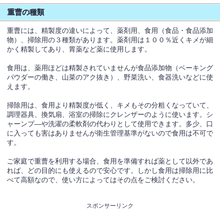
重曹の種類
重曹には、精製度の違いによって、薬剤用、食用（食品・食品添加
物）、掃除用の３種類があります。薬剤用は１００％近くキメが細
かく精製してあり、胃薬など薬に使用します。
食用は、薬用ほどは精製されていませんが食品添加物（ベーキング
パウダーの働き、山菜のアク抜き）、野菜洗い、食器洗いなどに使
えます。
掃除用は、食用より精製度が低く、キメもその分粗くなっていて、
調理器具、換気扇、浴室の掃除にクレンザーのように使います。シ
ャーンプ―や洗濯の柔軟剤の代わりとして使用できます。多少、口
に入っても害はありませんが衛生管理基準がないので食用は不可で
す。
ご家庭で重曹を利用する場合、食用を準備すれば薬として以外であ
れば、どの目的にも使えるので安心です。しかし食用は掃除用に比
べて高額なので、使い方によってはその点をご検討ください。
スポンサーリンク