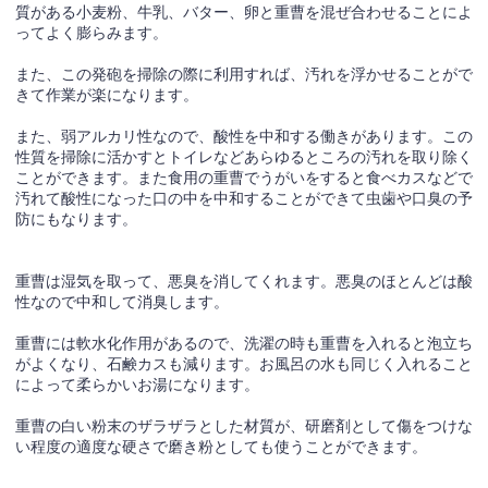
質がある小麦粉、牛乳、バター、卵と重曹を混ぜ合わせることによ
ってよく膨らみます。
また、この発砲を掃除の際に利用すれば、汚れを浮かせることがで
きて作業が楽になります。
また、弱アルカリ性なので、酸性を中和する働きがあります。この
性質を掃除に活かすとトイレなどあらゆるところの汚れを取り除く
ことができます。また食用の重曹でうがいをすると食べカスなどで
汚れて酸性になった口の中を中和することができて虫歯や口臭の予
防にもなります。
重曹は湿気を取って、悪臭を消してくれます。悪臭のほとんどは酸
性なので中和して消臭します。
重曹には軟水化作用があるので、洗濯の時も重曹を入れると泡立ち
がよくなり、石鹸カスも減ります。お風呂の水も同じく入れること
によって柔らかいお湯になります。
重曹の白い粉末のザラザラとした材質が、研磨剤として傷をつけな
い程度の適度な硬さで磨き粉としても使うことができます。